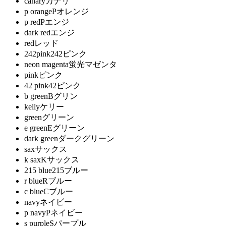
canary
カナリ
p orange
Pオレンジ
p red
Pエンジ
dark red
エンジ
red
レッド
242pink
242ピンク
neon magenta
蛍光マゼンタ
pink
ピンク
42 pink
42ピンク
b green
Bグリン
kelly
ケリー
green
グリーン
e green
Eグリーン
dark green
ダークグリーン
sax
サックス
k sax
Kサックス
215 blue
215ブルー
r blue
Rブルー
c blue
Cブルー
navy
ネイビー
p navy
Pネイビー
s purple
Sパープル