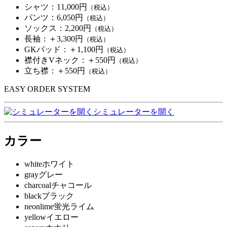
シャツ：
11,000円
（税込）
パンツ：
6,050円
（税込）
ソックス：
2,200円
（税込）
長袖：
＋3,300円
（税込）
GKパッド：
＋1,100円
（税込）
襟付きVネック：
＋550円
（税込）
立ち襟：
＋550円
（税込）
EASY ORDER SYSTEM
シミュレーターを開く
カラー
white
ホワイト
gray
グレー
charcoal
チャコール
black
ブラック
neonlime
蛍光ライム
yellow
イエロー