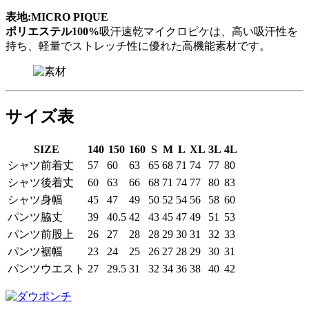
表地:MICRO PIQUE
ポリエステル100%
吸汗速乾
マイクロピケは、高い吸汗性を
持ち、軽量でストレッチ性に優れた高機能素材です。
サイズ表
SIZE
140
150
160
S
M
L
XL
3L
4L
シャツ前着丈
57
60
63
65
68
71
74
77
80
シャツ後着丈
60
63
66
68
71
74
77
80
83
シャツ身幅
45
47
49
50
52
54
56
58
60
パンツ脇丈
39
40.5
42
43
45
47
49
51
53
パンツ前股上
26
27
28
28
29
30
31
32
33
パンツ裾幅
23
24
25
26
27
28
29
30
31
パンツウエスト
27
29.5
31
32
34
36
38
40
42