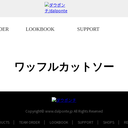
DER
LOOKBOOK
SUPPORT
ワッフルカットソー
Copyright© www.dalponte.jp All Rights Reserved
DUCTS
TEAM ORDER
LOOKBOOK
SUPPORT
SHOPS
R