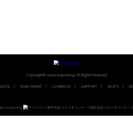
Copyright© www.dalponte.jp All Rights Reserved
DUCTS
TEAM ORDER
LOOKBOOK
SUPPORT
SHOPS
R
e Designed by
スタジオコンチー