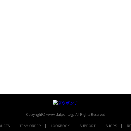
Copyright© www.dalponte.jp All Rights Reserved
DUCTS
TEAM ORDER
LOOKBOOK
SUPPORT
SHOPS
R