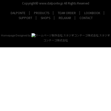
Copyright© www.dalponte.jp All Rights Reserved
DALPONTE
PRODUCTS
TEAM ORDER
LOOKBOOK
SUPPORT
SHOPS
RELAXAR
CONTACT
Homepage Designed by
スタジオ
コンチーゴ株式会社