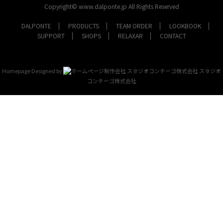
Copyright© www.dalponte.jp All Rights Reserved
DALPONTE
PRODUCTS
TEAM ORDER
LOOKBOOK
SUPPORT
SHOPS
RELAXAR
CONTACT
Homepage Designed by
スタジオ
コンチーゴ株式会社