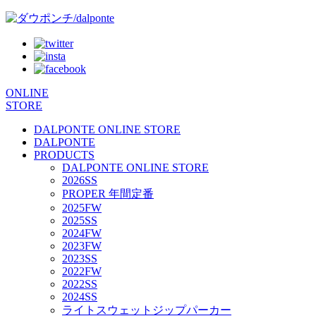
ONLINE
STORE
DALPONTE ONLINE STORE
DALPONTE
PRODUCTS
DALPONTE ONLINE STORE
2026SS
PROPER 年間定番
2025FW
2025SS
2024FW
2023FW
2023SS
2022FW
2022SS
2024SS
ライトスウェットジップパーカー