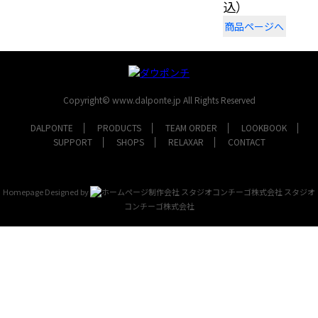
込）
商品ページへ
Copyright© www.dalponte.jp All Rights Reserved
DALPONTE
PRODUCTS
TEAM ORDER
LOOKBOOK
SUPPORT
SHOPS
RELAXAR
CONTACT
Homepage Designed by
スタジオ
コンチーゴ株式会社