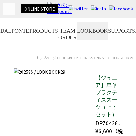
ONLINE
STORE
DALPONTE
PRODUCTS
TEAM
LOOKBOOK
SUPPORT
S
ORDER
トップページ
>
LOOKBOOK
>
2025SS
> 2025SS / LOOK BOOK29
【ジュニ
ア】昇華
プラクテ
ィススー
ツ（上下
セット）
DPZ0436J
¥6,600（税