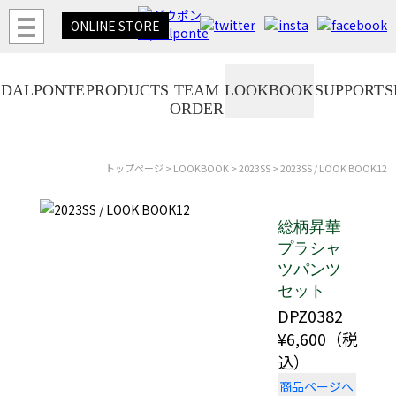
ONLINE
STORE
DALPONTE
PRODUCTS
TEAM
LOOKBOOK
SUPPORT
S
ORDER
トップページ
>
LOOKBOOK
>
2023SS
> 2023SS / LOOK BOOK12
総柄昇華
プラシャ
ツパンツ
セット
DPZ0382
¥6,600（税
込）
商品ページへ