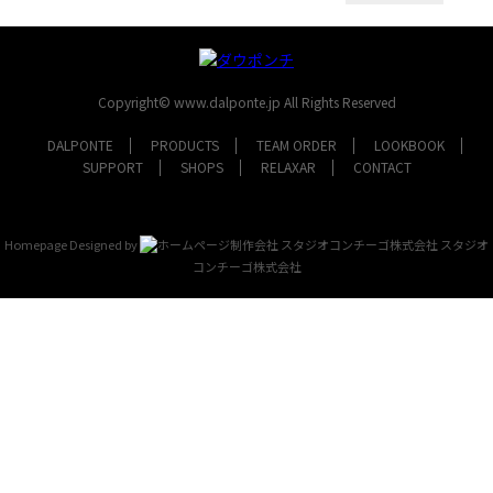
Copyright© www.dalponte.jp All Rights Reserved
DALPONTE
PRODUCTS
TEAM ORDER
LOOKBOOK
SUPPORT
SHOPS
RELAXAR
CONTACT
Homepage Designed by
スタジオ
コンチーゴ株式会社