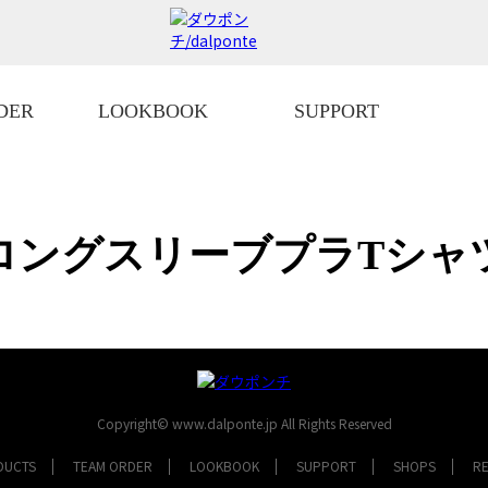
DER
LOOKBOOK
SUPPORT
ロングスリーブプラTシャ
Copyright© www.dalponte.jp All Rights Reserved
DUCTS
TEAM ORDER
LOOKBOOK
SUPPORT
SHOPS
R