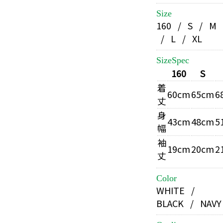
Size
160 / S / M
/ L / XL
SizeSpec
160
S
着
60cm
65cm
6
丈
身
43cm
48cm
5
幅
袖
19cm
20cm
2
丈
Color
WHITE /
BLACK / NAVY